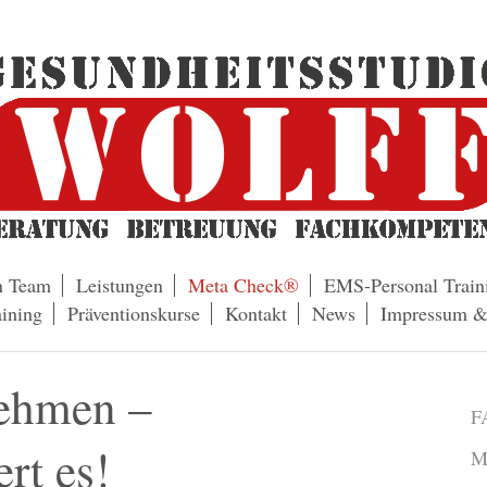
n Team
Leistungen
Meta Check®
EMS-Personal Train
ining
Präventionskurse
Kontakt
News
Impressum &
ehmen –
F
ert es!
M